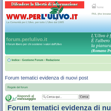
home
FAIL (the browse
La Comunità per L'Ulivo, per tutto L'Ulivo dal 1995
L'Ulivo è f
forum.perlulivo.it
È l'albero
Il forum libero per chi sostiene i valori dell'Ulivo
la pianura,
(Romano Pro
Indice
‹
Gestione Forum
‹
Redazione
Forum tematici evidenza di nuovi post
Regole del forum
Forum tematici evidenza di nu