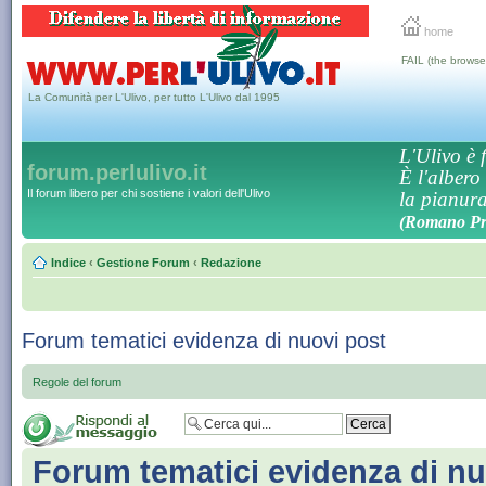
home
FAIL (the browse
La Comunità per L'Ulivo, per tutto L'Ulivo dal 1995
L'Ulivo è f
forum.perlulivo.it
È l'albero
Il forum libero per chi sostiene i valori dell'Ulivo
la pianura,
(Romano Pro
Indice
‹
Gestione Forum
‹
Redazione
Forum tematici evidenza di nuovi post
Regole del forum
Forum tematici evidenza di nu