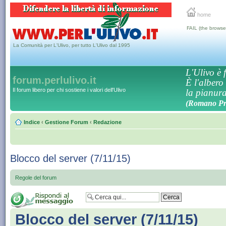
home
FAIL (the browse
La Comunità per L'Ulivo, per tutto L'Ulivo dal 1995
L'Ulivo è f
forum.perlulivo.it
È l'albero
Il forum libero per chi sostiene i valori dell'Ulivo
la pianura,
(Romano Pro
Indice
‹
Gestione Forum
‹
Redazione
Blocco del server (7/11/15)
Regole del forum
Blocco del server (7/11/15)