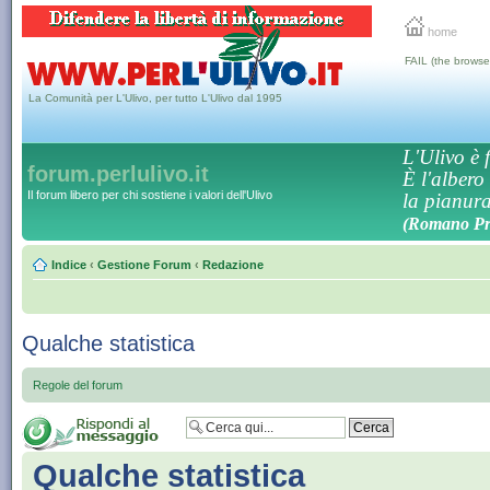
home
FAIL (the browse
La Comunità per L'Ulivo, per tutto L'Ulivo dal 1995
L'Ulivo è f
forum.perlulivo.it
È l'albero
Il forum libero per chi sostiene i valori dell'Ulivo
la pianura,
(Romano Pro
Indice
‹
Gestione Forum
‹
Redazione
Qualche statistica
Regole del forum
Qualche statistica