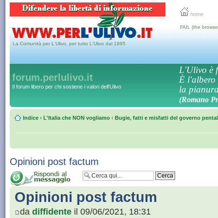
home
FAIL (the browse
La Comunità per L'Ulivo, per tutto L'Ulivo dal 1995
L'Ulivo è f
forum.perlulivo.it
È l'albero
Il forum libero per chi sostiene i valori dell'Ulivo
la pianura,
(Romano Pro
Indice
‹
L'Italia che NON vogliamo
‹
Bugie, fatti e misfatti del governo penta
Opinioni post factum
Opinioni post factum
da
diffidente
il 09/06/2021, 18:31