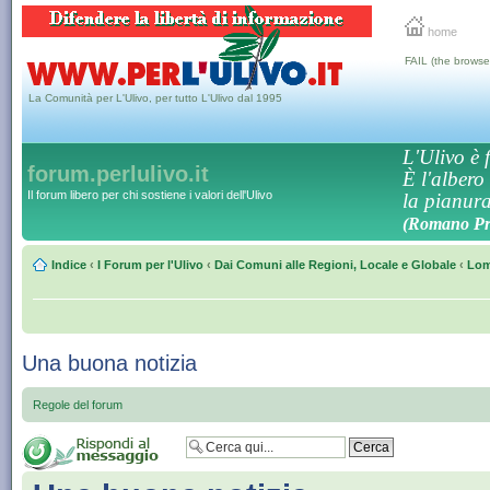
home
FAIL (the browse
La Comunità per L'Ulivo, per tutto L'Ulivo dal 1995
L'Ulivo è f
forum.perlulivo.it
È l'albero
Il forum libero per chi sostiene i valori dell'Ulivo
la pianura,
(Romano Pro
Indice
‹
I Forum per l'Ulivo
‹
Dai Comuni alle Regioni, Locale e Globale
‹
Lom
Una buona notizia
Regole del forum