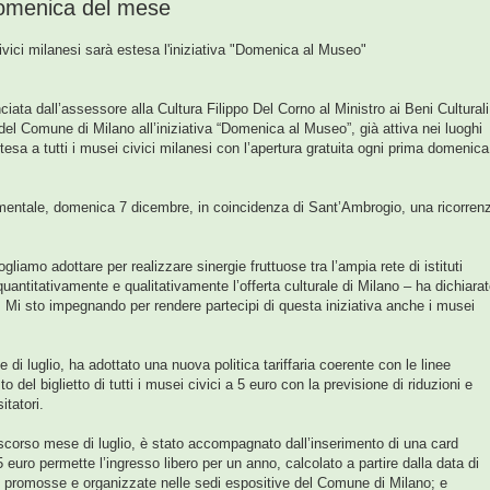
domenica del mese
ivici milanesi sarà estesa l'iniziativa "Domenica al Museo"
ta dall’assessore alla Cultura Filippo Del Corno al Ministro ai Beni Culturali
el Comune di Milano all’iniziativa “Domenica al Museo”, già attiva nei luoghi
tesa a tutti i musei civici milanesi con l’apertura gratuita ogni prima domenica
rimentale, domenica 7 dicembre, in coincidenza di Sant’Ambrogio, una ricorren
iamo adottare per realizzare sinergie fruttuose tra l’ampia rete di istituti
uantitativamente e qualitativamente l’offerta culturale di Milano – ha dichiara
. Mi sto impegnando per rendere partecipi di questa iniziativa anche i musei
 di luglio, ha adottato una nuova politica tariffaria coerente con le linee
o del biglietto di tutti i musei civici a 5 euro con la previsione di riduzioni e
itatori.
llo scorso mese di luglio, è stato accompagnato dall’inserimento di una card
euro permette l’ingresso libero per un anno, calcolato a partire dalla data di
tre promosse e organizzate nelle sedi espositive del Comune di Milano; e