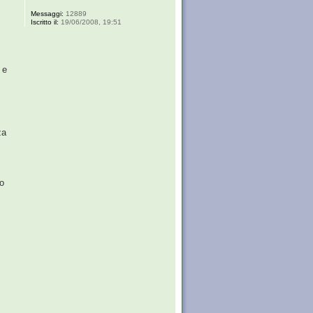
Messaggi:
12889
Iscritto il:
19/06/2008, 19:51
 e
za
to