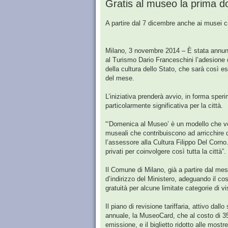
Gratis al museo la prima 
A partire dal 7 dicembre anche ai musei c
Milano, 3 novembre 2014 – È stata annuncia
al Turismo Dario Franceschini l’adesione d
della cultura dello Stato, che sarà così es
del mese.
L’iniziativa prenderà avvio, in forma spe
particolarmente significativa per la città.
“‘Domenica al Museo’ è un modello che vogl
museali che contribuiscono ad arricchire q
l’assessore alla Cultura Filippo Del Corno
privati per coinvolgere così tutta la città”.
Il Comune di Milano, già a partire dal mese
d’indirizzo del Ministero, adeguando il cost
gratuità per alcune limitate categorie di vis
Il piano di revisione tariffaria, attivo da
annuale, la MuseoCard, che al costo di 35 
emissione, e il biglietto ridotto alle mos