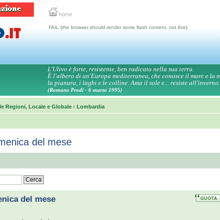
home
FAIL (the browser should render some flash content, not this).
L'Ulivo è forte, resistente, ben radicato nella sua terra.
È l'albero di un'Europa mediterranea, che conosce il mare e la
la pianura, i laghi e le colline. Ama il sole e... resiste all'inverno.
(Romano Prodi - 6 marzo 1995)
le Regioni, Locale e Globale
‹
Lombardia
omenica del mese
enica del mese