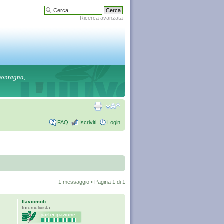
Ricerca avanzata
 montagna,
FAQ
Iscriviti
Login
1 messaggio • Pagina
1
di
1
flaviomob
forumulivista