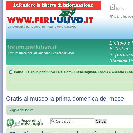
home
FAIL (the browse
La Comunità per L'Ulivo, per tutto L'Ulivo dal 1995
L'Ulivo è f
forum.perlulivo.it
È l'albero
Il forum libero per chi sostiene i valori dell'Ulivo
la pianura,
(Romano Pro
Indice
‹
I Forum per l'Ulivo
‹
Dai Comuni alle Regioni, Locale e Globale
‹
Lom
Gratis al museo la prima domenica del mese
Regole del forum