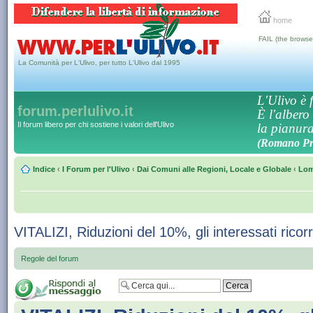
home
FAIL (the browse
La Comunità per L'Ulivo, per tutto L'Ulivo dal 1995
L'Ulivo è f
forum.perlulivo.it
È l'albero
Il forum libero per chi sostiene i valori dell'Ulivo
la pianura,
(Romano Pro
Indice
‹
I Forum per l'Ulivo
‹
Dai Comuni alle Regioni, Locale e Globale
‹
Lom
VITALIZI, Riduzioni del 10%, gli interessati ricor
Regole del forum