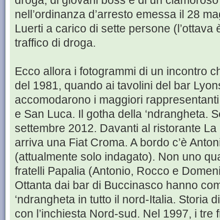
droga, di giovani boss e di un clamoroso
nell’ordinanza d’arresto emessa il 28 m
Luerti a carico di sette persone (l’ottava 
traffico di droga.
Ecco allora i fotogrammi di un incontro ch
del 1981, quando ai tavolini del bar Lyon
accomodarono i maggiori rappresentanti d
e San Luca. Il gotha della ‘ndrangheta. So
settembre 2012. Davanti al ristorante L
arriva una Fiat Croma. A bordo c’è Anton
(attualmente solo indagato). Non uno qual
fratelli Papalia (Antonio, Rocco e Domenic
Ottanta dai bar di Buccinasco hanno coma
‘ndrangheta in tutto il nord-Italia. Storia
con l’inchiesta Nord-sud. Nel 1997, i tre