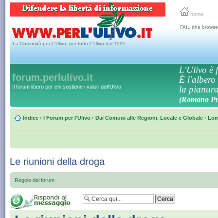
home
FAIL (the browse
La Comunità per L'Ulivo, per tutto L'Ulivo dal 1995
L'Ulivo è f
forum.perlulivo.it
È l'albero
Il forum libero per chi sostiene i valori dell'Ulivo
la pianura,
(Romano Pro
Indice
‹
I Forum per l'Ulivo
‹
Dai Comuni alle Regioni, Locale e Globale
‹
Lom
Le riunioni della droga
Regole del forum