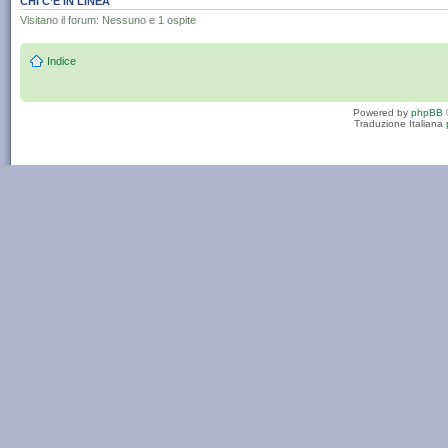
CHI C’È IN LINEA
Visitano il forum: Nessuno e 1 ospite
Indice
Powered by
phpBB
Traduzione Italiana