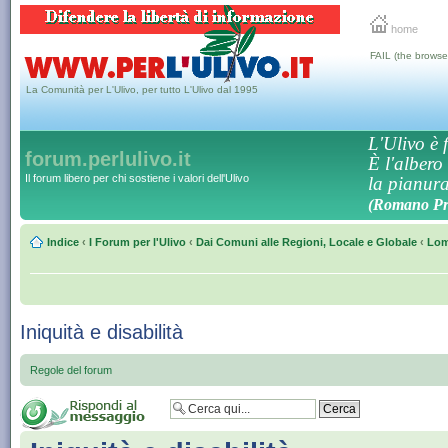
home
FAIL (the browse
La Comunità per L'Ulivo, per tutto L'Ulivo dal 1995
L'Ulivo è f
forum.perlulivo.it
È l'albero
Il forum libero per chi sostiene i valori dell'Ulivo
la pianura,
(Romano Pro
Indice
‹
I Forum per l'Ulivo
‹
Dai Comuni alle Regioni, Locale e Globale
‹
Lom
Iniquità e disabilità
Regole del forum