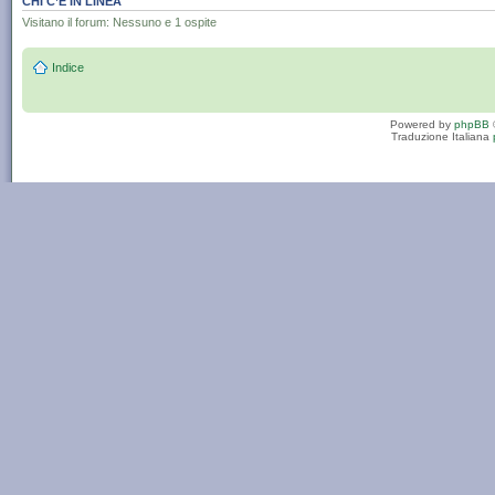
CHI C’È IN LINEA
Visitano il forum: Nessuno e 1 ospite
Indice
Powered by
phpBB
Traduzione Italiana