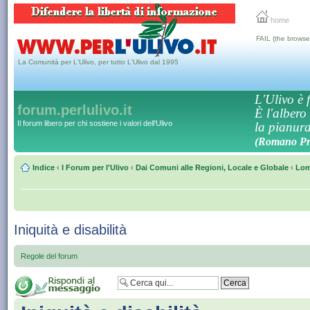
home
FAIL (the browse
La Comunità per L'Ulivo, per tutto L'Ulivo dal 1995
L'Ulivo è f
forum.perlulivo.it
È l'albero
Il forum libero per chi sostiene i valori dell'Ulivo
la pianura,
(Romano Pro
Indice
‹
I Forum per l'Ulivo
‹
Dai Comuni alle Regioni, Locale e Globale
‹
Lom
Iniquità e disabilità
Regole del forum