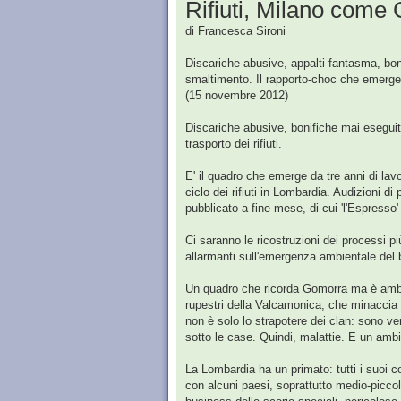
Rifiuti, Milano come
di Francesca Sironi
Discariche abusive, appalti fantasma, boni
smaltimento. Il rapporto-choc che emerge 
(15 novembre 2012)
Discariche abusive, bonifiche mai eseguite
trasporto dei rifiuti.
E' il quadro che emerge da tre anni di lav
ciclo dei rifiuti in Lombardia. Audizioni di 
pubblicato a fine mese, di cui 'l'Espresso'
Ci saranno le ricostruzioni dei processi 
allarmanti sull'emergenza ambientale del 
Un quadro che ricorda Gomorra ma è ambien
rupestri della Valcamonica, che minaccia i l
non è solo lo strapotere dei clan: sono ve
sotto le case. Quindi, malattie. E un am
La Lombardia ha un primato: tutti i suoi com
con alcuni paesi, soprattutto medio-picc