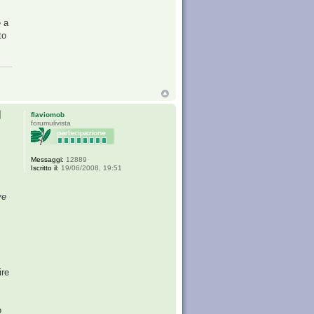
e a
to
flaviomob
forumulivista
Messaggi:
12889
Iscritto il:
19/06/2008, 19:51
ve
ire
o