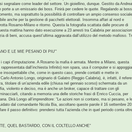
osi segnalare come leader del settore. Un gioiellino, dunque. Gestito da Andre
e le porte a un emissario dei boss. Finirà per cedere le quote. Regalando ai boss
mento, ma soprattutto la possibilità di controllare un ampio consenso social
ile anche per la gestione di pacchetti elettorali. Insomma affari al nord e
lla rotta Rosarno-Milano e ritorno. Questa la fotografia scattata dalle procure di
questa mattina hanno dato esecuzione a 23 arresti tra Calabria per associazio
zia di beni, accusa quest’ultima aggravata dall’utilizzo del metodo mafioso. T
ANO E LE MIE PESANO DI PIU’”
 i capi d’imputazione. A Rosarno la mafia è armata. Mentre a Milano, questa
rappresentata dall’inchiesta Infinito) non spara, usa il computer e si appoggia
nte insospettabile che, come in questo caso, prende contatti e mette in
arlo Antonio Longo, originario di Galatro (Reggio Calabria), è, infatti, il refer
ra, titolare di un’azienda edile (chiusa nel gennaio scorso) schermata da un
ia, violento e deciso, ma è anche un broker, capace di trattare con gli
 minacciarli, citando a memoria una delle storiche frasi di Enrico Cuccia, per
iana. Dirà Longo all’imprenditore: “Le azioni non si contano, ma si pesano, e l
guidato dal comandante Nicola Bia, ascoltano queste parole il 16 settembre 20
fare il passo definitivo: prendersi tutta l’azienda che in quel periodo conta oltr
TE, QUEL BASTARDO, CON IL COLTELLO ANCHE”