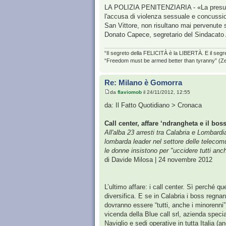
LA POLIZIA PENITENZIARIA - «La presunzion
l'accusa di violenza sessuale e concussion
San Vittore, non risultano mai pervenute s
Donato Capece, segretario del Sindacato 
“Il segreto della FELICITÀ è la LIBERTÀ. E il segr
“Freedom must be armed better than tyranny” (Z
Re: Milano è Gomorra
da
flaviomob
il 24/11/2012, 12:55
da: Il Fatto Quotidiano > Cronaca
Call center, affare ‘ndrangheta e il bos
All'alba 23 arresti tra Calabria e Lombard
lombarda leader nel settore delle telecomu
le donne insistono per "uccidere tutti anc
di Davide Milosa | 24 novembre 2012
L’ultimo affare: i call center. Sì perché 
diversifica. E se in Calabria i boss regna
dovranno essere “tutti, anche i minorenni
vicenda della Blue call srl, azienda specia
Naviglio e sedi operative in tutta Italia 