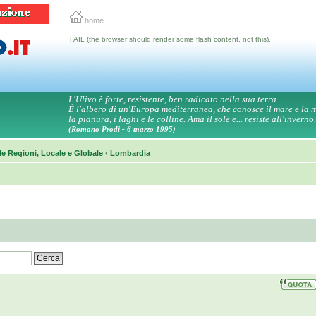
home
FAIL (the browser should render some flash content, not this).
L'Ulivo è forte, resistente, ben radicato nella sua terra.
È l'albero di un'Europa mediterranea, che conosce il mare e la
la pianura, i laghi e le colline. Ama il sole e... resiste all'inverno.
(Romano Prodi - 6 marzo 1995)
le Regioni, Locale e Globale
‹
Lombardia