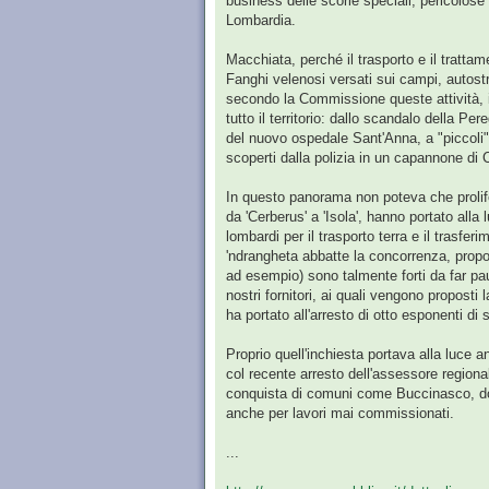
business delle scorie speciali, pericolose e
Lombardia.
Macchiata, perché il trasporto e il trattam
Fanghi velenosi versati sui campi, autostr
secondo la Commissione queste attività, i
tutto il territorio: dallo scandalo della P
del nuovo ospedale Sant'Anna, a "piccoli" d
scoperti dalla polizia in un capannone di C
In questo panorama non poteva che prolifer
da 'Cerberus' a 'Isola', hanno portato alla 
lombardi per il trasporto terra e il trasferim
'ndrangheta abbatte la concorrenza, prop
ad esempio) sono talmente forti da far pa
nostri fornitori, ai quali vengono proposti
ha portato all'arresto di otto esponenti di
Proprio quell'inchiesta portava alla luce a
col recente arresto dell'assessore regional
conquista di comuni come Buccinasco, dove
anche per lavori mai commissionati.
...