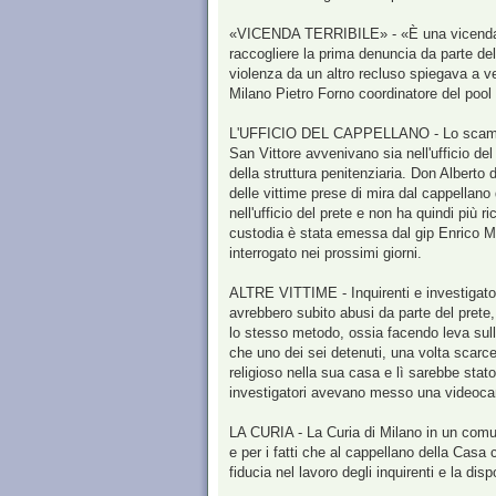
«VICENDA TERRIBILE» - «È una vicenda te
raccogliere la prima denuncia da parte del
violenza da un altro recluso spiegava a ve
Milano Pietro Forno coordinatore del pool 
L'UFFICIO DEL CAPPELLANO - Lo scambio tra
San Vittore avvenivano sia nell'ufficio del
della struttura penitenziaria. Don Alberto 
delle vittime prese di mira dal cappellano
nell'ufficio del prete e non ha quindi più r
custodia è stata emessa dal gip Enrico Ma
interrogato nei prossimi giorni.
ALTRE VITTIME - Inquirenti e investigator
avrebbero subito abusi da parte del prete, o
lo stesso metodo, ossia facendo leva sulle
che uno dei sei detenuti, una volta scarc
religioso nella sua casa e lì sarebbe sta
investigatori avevano messo una videocam
LA CURIA - La Curia di Milano in un comuni
e per i fatti che al cappellano della Casa
fiducia nel lavoro degli inquirenti e la disp