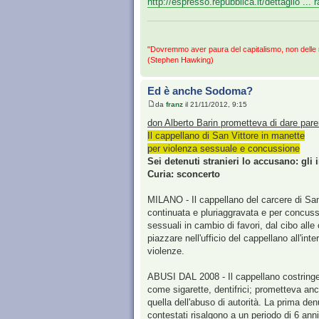
http://espresso.repubblica.it/dettaglio ...
"Dovremmo aver paura del capitalismo, non delle
(Stephen Hawking)
Ed è anche Sodoma?
da
franz
il 21/11/2012, 9:15
don Alberto Barin prometteva di dare pare
Il cappellano di San Vittore in manette
per violenza sessuale e concussione
Sei detenuti stranieri lo accusano: gli 
Curia: sconcerto
MILANO - Il cappellano del carcere di San 
continuata e pluriaggravata e per concussi
sessuali in cambio di favori, dal cibo alle c
piazzare nell'ufficio del cappellano all'
violenze.
ABUSI DAL 2008 - Il cappellano costringeva
come sigarette, dentifrici; prometteva anc
quella dell'abuso di autorità. La prima denu
contestati risalgono a un periodo di 6 ann