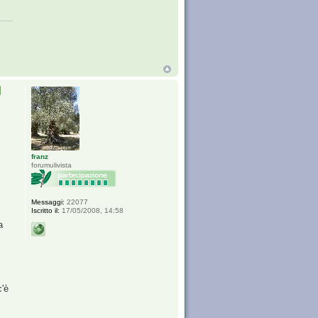
franz
forumulivista
Messaggi:
22077
Iscritto il:
17/05/2008, 14:58
a
c'è