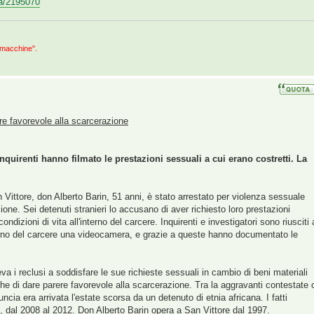
 ra/2195070
 macchine".
re favorevole alla scarcerazione
inquirenti hanno filmato le prestazioni sessuali a cui erano costretti. La
Vittore, don Alberto Barin, 51 anni, è stato arrestato per violenza sessuale
one. Sei detenuti stranieri lo accusano di aver richiesto loro prestazioni
ondizioni di vita all'interno del carcere. Inquirenti e investigatori sono riusciti 
interno del carcere una videocamera, e grazie a queste hanno documentato le
 i reclusi a soddisfare le sue richieste sessuali in cambio di beni materiali
he di dare parere favorevole alla scarcerazione. Tra la aggravanti contestate 
ncia era arrivata l'estate scorsa da un detenuto di etnia africana. I fatti
i, dal 2008 al 2012. Don Alberto Barin opera a San Vittore dal 1997.