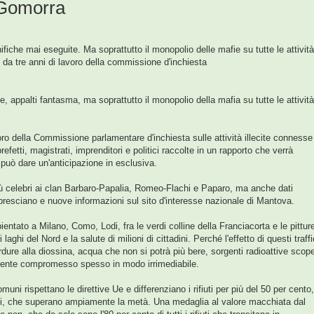
 Gomorra
fiche mai eseguite. Ma soprattutto il monopolio delle mafie su tutte le attività
da tre anni di lavoro della commissione d'inchiesta
, appalti fantasma, ma soprattutto il monopolio della mafia su tutte le attività
oro della Commissione parlamentare d'inchiesta sulle attività illecite connesse
prefetti, magistrati, imprenditori e politici raccolte in un rapporto che verrà
 può dare un'anticipazione in esclusiva.
più celebri ai clan Barbaro-Papalia, Romeo-Flachi e Paparo, ma anche dati
bresciano e nuove informazioni sul sito d'interesse nazionale di Mantova.
tato a Milano, Como, Lodi, fra le verdi colline della Franciacorta e le pittur
aghi del Nord e la salute di milioni di cittadini. Perché l'effetto di questi traffi
rdure alla diossina, acqua che non si potrà più bere, sorgenti radioattive scop
biente compromesso spesso in modo irrimediabile.
uni rispettano le direttive Ue e differenziano i rifiuti per più del 50 per cento,
oli, che superano ampiamente la metà. Una medaglia al valore macchiata dal