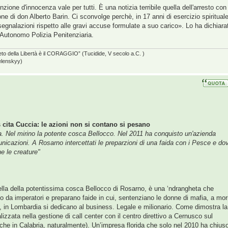
e d'innocenza vale per tutti. È una notizia terribile quella dell'arresto con
e di don Alberto Barin. Ci sconvolge perchè, in 17 anni di esercizio spiritual
egnalazioni rispetto alle gravi accuse formulate a suo carico». Lo ha dichiara
Autonomo Polizia Penitenziaria.
eto della Libertà è il CORAGGIO” (Tucidide, V secolo a.C. )
elenskyy)
s cita Cuccia: le azioni non si contano si pesano
ia. Nel mirino la potente cosca Bellocco. Nel 2011 ha conquisto un'azienda
nicazioni. A Rosarno intercettati le preparzioni di una faida con i Pesce e do
he le creature"
quella della potentissima cosca Bellocco di Rosarno, è una ‘ndrangheta che
no da imperatori e preparano faide in cui, sentenziano le donne di mafia, a mor
”, in Lombardia si dedicano al business. Legale e milionario. Come dimostra la
lizzata nella gestione di call center con il centro direttivo a Cernusco sul
(anche in Calabria, naturalmente). Un’impresa florida che solo nel 2010 ha chius