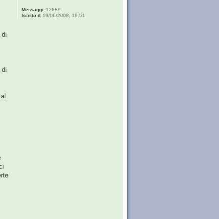
Messaggi:
12889
Iscritto il:
19/06/2008, 19:51
 di
 di
 al
e
ci
erte