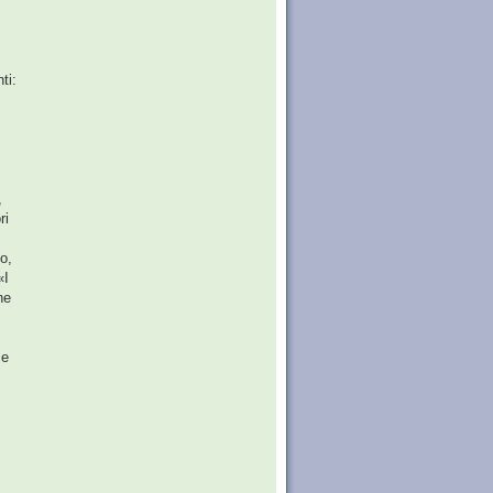
ti:
,
ri
o,
«I
he
ce