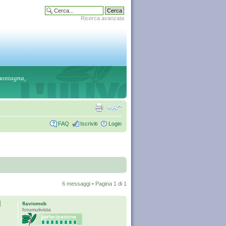
Ricerca avanzata
 montagna,
FAQ
Iscriviti
Login
6 messaggi • Pagina
1
di
1
flaviomob
forumulivista