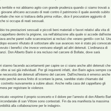
rribile e noi abbiamo agito con grande prudenza quando ci siamo trovati a
 giovane africano accusato di reati contro il patrimonio il quale avendo subito
rbale che non si trattava della prima volta», dice il procuratore aggiunto di
che si occupa di reati sessuali.
 prestazioni sessuali e piccoli beni materiali o favori relativi alla vita di
 cappellano dentro la prigione, sia nell'abitazione alla quale si accede dall'este
dava anche pareri sulle scarcerazioni ai reclusi che «erano gentili» con lui. Un
 dopo essersi rifiutato di sottostare alle sue avances non è stato più convocat
icevuto i benefici che invece venivano elargiti ad altri detenuti. L'ordinanza di
nzi. Don Alberto Barin è ora recluso nel carcere di Bollate, dove sarà
i stanno facendo accertamenti per capire se ci siano anche altri detenuti che
ltre ai sei già individuati. Per gli inquirenti infatti, don Barin agiva sempre co
 necessità dei detenuti all'interno del carcere. Dall'inchiesta è emerso anche
erato perchè aveva finito di scontare la pena, sarebbe stato chiamato dal
to costretto nuovamente a subire abusi. Anche nella casa del cappellano gli
era per registrare le violenze.
cato «esprime il proprio sconcerto e il dolore per l’arresto di don Alberto Bar
 circondariale di san Vittore sono contestati. Fin da ora manifesta la massima
onibilità alla collaborazione per le indagini».