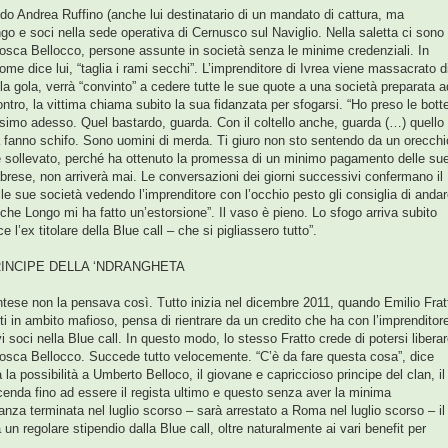
ando Andrea Ruffino (anche lui destinatario di un mandato di cattura, ma
go e soci nella sede operativa di Cernusco sul Naviglio. Nella saletta ci sono
cosca Bellocco, persone assunte in società senza le minime credenziali. In
e dice lui, “taglia i rami secchi”. L’imprenditore di Ivrea viene massacrato d
lla gola, verrà “convinto” a cedere tutte le sue quote a una società preparata a
ontro, la vittima chiama subito la sua fidanzata per sfogarsi. “Ho preso le bott
simo adesso. Quel bastardo, guarda. Con il coltello anche, guarda (…) quello
 fanno schifo. Sono uomini di merda. Ti giuro non sto sentendo da un orecchi
è sollevato, perché ha ottenuto la promessa di un minimo pagamento delle su
rese, non arriverà mai. Le conversazioni dei giorni successivi confermano il
lle sue società vedendo l’imprenditore con l’occhio pesto gli consiglia di anda
che Longo mi ha fatto un’estorsione”. Il vaso è pieno. Lo sfogo arriva subito
l’ex titolare della Blue call – che si pigliassero tutto”.
INCIPE DELLA ‘NDRANGHETA
tese non la pensava così. Tutto inizia nel dicembre 2011, quando Emilio Frat
in ambito mafioso, pensa di rientrare da un credito che ha con l’imprenditor
soci nella Blue call. In questo modo, lo stesso Fratto crede di potersi libera
 cosca Bellocco. Succede tutto velocemente. “C’è da fare questa cosa”, dice
la possibilità a Umberto Belloco, il giovane e capriccioso principe del clan, il
icenda fino ad essere il regista ultimo e questo senza aver la minima
itanza terminata nel luglio scorso – sarà arrestato a Roma nel luglio scorso – il
un regolare stipendio dalla Blue call, oltre naturalmente ai vari benefit per