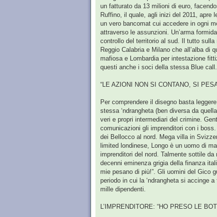
un fatturato da 13 milioni di euro, facend
Ruffino, il quale, agli inizi del 2011, apr
un vero bancomat cui accedere in ogni mo
attraverso le assunzioni. Un’arma formidab
controllo del territorio al sud. Il tutto su
Reggio Calabria e Milano che all’alba di 
mafiosa e Lombardia per intestazione fitti
questi anche i soci della stessa Blue call.
“LE AZIONI NON SI CONTANO, SI PES
Per comprendere il disegno basta leggere
stessa ‘ndrangheta (ben diversa da quella 
veri e propri intermediari del crimine. Ge
comunicazioni gli imprenditori con i boss. C
dei Bellocco al nord. Mega villa in Svizze
limited londinese, Longo è un uomo di maf
imprenditori del nord. Talmente sottile da
decenni eminenza grigia della finanza ital
mie pesano di più!”. Gli uomini del Gico 
periodo in cui la ‘ndrangheta si accinge a 
mille dipendenti.
L’IMPRENDITORE: “HO PRESO LE BOT