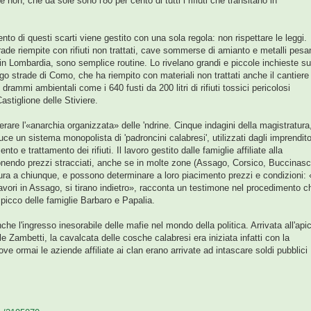
 non, che da sole sono l'80 per cento di tutti i rifiuti che transitano in
ento di questi scarti viene gestito con una sola regola: non rispettare le leggi.
ade riempite con rifiuti non trattati, cave sommerse di amianto e metalli pesan
n Lombardia, sono semplice routine. Lo rivelano grandi e piccole inchieste su
erego strade di Como, che ha riempito con materiali non trattati anche il cantiere
rammi ambientali come i 640 fusti da 200 litri di rifiuti tossici pericolosi
astiglione delle Stiviere.
are l'«anarchia organizzata» delle 'ndrine. Cinque indagini della magistratura
luce un sistema monopolista di 'padroncini calabresi', utilizzati dagli imprendito
ento e trattamento dei rifiuti. Il lavoro gestito dalle famiglie affiliate alla
onendo prezzi stracciati, anche se in molte zone (Assago, Corsico, Buccinasc
ura a chiunque, e possono determinare a loro piacimento prezzi e condizioni: 
 lavori in Assago, si tirano indietro», racconta un testimone nel procedimento c
 spicco delle famiglie Barbaro e Papalia.
nche l'ingresso inesorabile delle mafie nel mondo della politica. Arrivata all'api
e Zambetti, la cavalcata delle cosche calabresi era iniziata infatti con la
 ormai le aziende affiliate ai clan erano arrivate ad intascare soldi pubblici