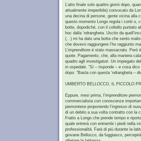
L’atto finale solo quattro giorni dopo, qu
attualmente irreperibile) convocato da Lon
una decina di persone, gente vicina alla 
questo momento Longo regola i conti o, com
botte, dopodiché, con il coltello puntato a
hoc dalla ‘ndrangheta. Uscito da quell’inc
(…) mi ha dato una botta che sento malis
che dovevo raggiungere l’ho raggiunto ma
L’imprenditore è stato massacrato. Però 
quote. Pagamento, che, alla maniera calab
quadro agli investigatori. Un impiegato de
in ospedale. “Sì – risponde – e cosa dico 
dopo: “Basta con questa ‘ndrangheta – dice 
UMBERTO BELLOCCO, IL PICCOLO PR
Eppure, mesi prima, l’imprenditore piemon
commercialista con conoscenze importanti 
piemontese proponendo l’ingresso di nuovi 
di un debito a sua volta contratto con la
Fratto a Longo che prende tempo e riporta 
quale entrerà con entrambi i piedi nella v
professionalità. Farà di più durante la lat
giovane Bellocco, da fuggiasco, percepirà 
allietare la latitanza.