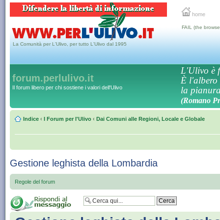
home
FAIL (the browse
La Comunità per L'Ulivo, per tutto L'Ulivo dal 1995
L'Ulivo è f
forum.perlulivo.it
È l'albero
Il forum libero per chi sostiene i valori dell'Ulivo
la pianura,
(Romano Pro
Indice
‹
I Forum per l'Ulivo
‹
Dai Comuni alle Regioni, Locale e Globale
Gestione leghista della Lombardia
Regole del forum