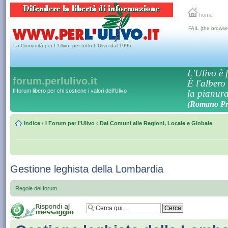
home
FAIL (the browse
La Comunità per L'Ulivo, per tutto L'Ulivo dal 1995
L'Ulivo è f
forum.perlulivo.it
È l'albero
Il forum libero per chi sostiene i valori dell'Ulivo
la pianura,
(Romano Pro
Indice
‹
I Forum per l'Ulivo
‹
Dai Comuni alle Regioni, Locale e Globale
Gestione leghista della Lombardia
Regole del forum