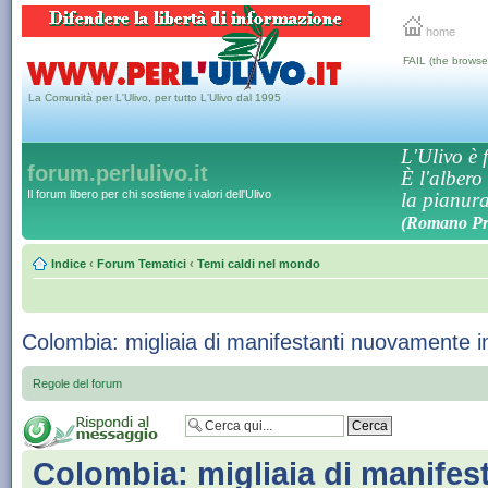
home
FAIL (the browse
La Comunità per L'Ulivo, per tutto L'Ulivo dal 1995
L'Ulivo è f
forum.perlulivo.it
È l'albero
Il forum libero per chi sostiene i valori dell'Ulivo
la pianura,
(Romano Pro
Indice
‹
Forum Tematici
‹
Temi caldi nel mondo
Colombia: migliaia di manifestanti nuovamente i
Regole del forum
Colombia: migliaia di manifest