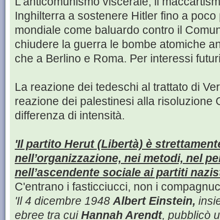
L'anticomunismo viscerale, il maccartis
Inghilterra a sostenere Hitler fino a poc
mondiale come baluardo contro il Comun
chiudere la guerra le bombe atomiche a
che a Berlino e Roma. Per interessi futuri
La reazione dei tedeschi al trattato di Ve
reazione dei palestinesi alla risoluzion
differenza di intensità.
'Il partito Herut (Libertà) è strettament
nell’organizzazione, nei metodi, nel pe
nell’ascendente sociale ai partiti nazist
C'entrano i fasticciucci, non i compagnuc
'Il 4 dicembre 1948
Albert Einstein,
insi
ebree tra cui
Hannah Arendt
, pubblicò 