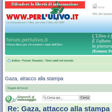
home
FAIL (the browse
La Comunità per L'Ulivo, per tutto L'Ulivo dal 1995
L'Ulivo è f
forum.perlulivo.it
È l'albero
Il forum libero per chi sostiene i valori dell'Ulivo
la pianura,
(Romano Pro
Indice
‹
Forum Tematici
‹
Temi caldi nel mondo
Gaza, attacco alla stampa
Regole del forum
Re: Gaza, attacco alla stampa