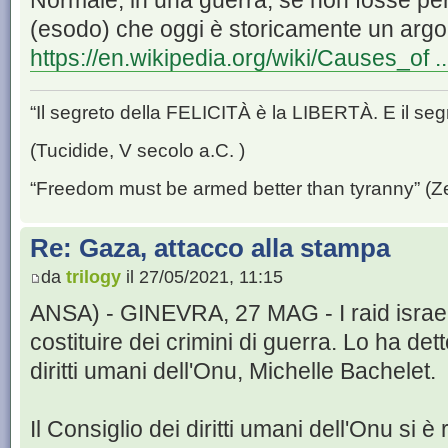
Normale, in una guerra, se non fosse per
(esodo) che oggi è storicamente un arg
https://en.wikipedia.org/wiki/Causes_of .
“Il segreto della FELICITÀ è la LIBERTÀ. E il se
(Tucidide, V secolo a.C. )
“Freedom must be armed better than tyranny” (Z
Re: Gaza, attacco alla stampa
da
trilogy
il 27/05/2021, 11:15
ANSA) - GINEVRA, 27 MAG - I raid israe
costituire dei crimini di guerra. Lo ha det
diritti umani dell'Onu, Michelle Bachelet.
Il Consiglio dei diritti umani dell'Onu si è