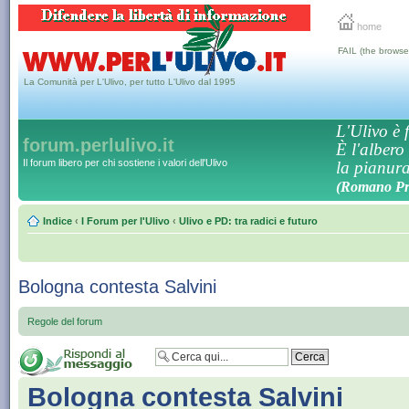
home
FAIL (the browse
La Comunità per L'Ulivo, per tutto L'Ulivo dal 1995
L'Ulivo è f
forum.perlulivo.it
È l'albero
Il forum libero per chi sostiene i valori dell'Ulivo
la pianura,
(Romano Pro
Indice
‹
I Forum per l'Ulivo
‹
Ulivo e PD: tra radici e futuro
Bologna contesta Salvini
Regole del forum
Bologna contesta Salvini