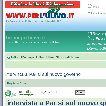
home
FAIL (the browse
La Comunità per L'Ulivo, per tutto L'Ulivo dal 1995
L'Ulivo è f
forum.perlulivo.it
È l'albero
Il forum libero per chi sostiene i valori dell'Ulivo
la pianura,
(Romano Pro
Indice
‹
I Forum per l'Ulivo
‹
Ulivo e PD: tra radici e futuro
intervista a Parisi sul nuovo governo
Regole del forum
intervista a Parisi sul nuovo 