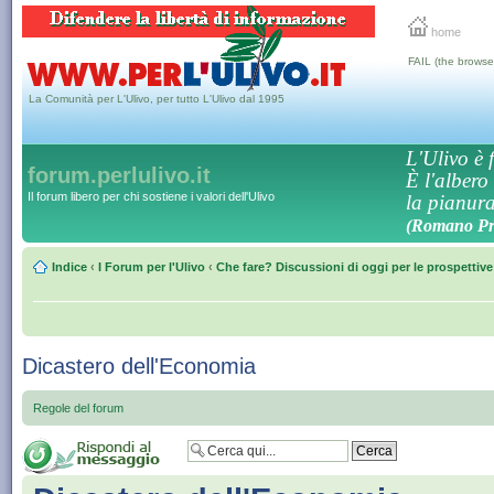
home
FAIL (the browse
La Comunità per L'Ulivo, per tutto L'Ulivo dal 1995
L'Ulivo è f
forum.perlulivo.it
È l'albero
Il forum libero per chi sostiene i valori dell'Ulivo
la pianura,
(Romano Pro
Indice
‹
I Forum per l'Ulivo
‹
Che fare? Discussioni di oggi per le prospettiv
Dicastero dell'Economia
Regole del forum