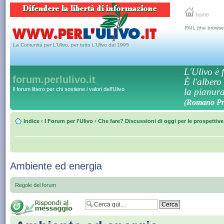
home
FAIL (the browse
La Comunità per L'Ulivo, per tutto L'Ulivo dal 1995
L'Ulivo è f
forum.perlulivo.it
È l'albero
Il forum libero per chi sostiene i valori dell'Ulivo
la pianura,
(Romano Pro
Indice
‹
I Forum per l'Ulivo
‹
Che fare? Discussioni di oggi per le prospettiv
Ambiente ed energia
Regole del forum