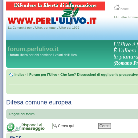
home
FAIL (the browse
La Comunità per L'Ulivo, per tutto L'Ulivo dal 1995
L'Ulivo è f
forum.perlulivo.it
È l'albero
Il forum libero per chi sostiene i valori dell'Ulivo
la pianura,
(Romano Pro
Indice
‹
I Forum per l'Ulivo
‹
Che fare? Discussioni di oggi per le prospettiv
Difesa comune europea
Regole del forum