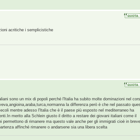
ioni acritiche i semplicistiche
liani sono un mix di popoli perché l'Italia ha subito molte dominazioni nel cor
sveva,angioina,araba,turca,normanna la differenza però è che nel passato que
coli mentre adesso l'Italia che è il paese più esposto nel mediterraneo ha
i.In merito alla Schlein giusto il diritto a restare dei giovani italiani come il
ni permettono di rimanere ma questo vale anche per gli immigrati cioè in brev
partenza affinché rimanere o andarsene sia una libera scelta