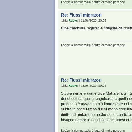
Locke la democrazia è fatta di molte persone
Re: Flussi migratori
da
Robyn
il 01/06/2026, 20:02
Cioè cambiare registro e rifuggire da posiz
Locke la democrazia è fatta di molte persone
Re: Flussi migratori
da
Robyn
il 03/06/2026, 20:54
Sicuramente è come dice Mattarella gli ita
dei secoli da quella longobarda a quella 
processo è avvenuto più lentamente nei se
subito in poco tempo flussi molto consistent
diritto ad andarsene anche se le condizio
bisogna creare le condizioni nei paesi di 
Locke la democrazia è fatta di molte persone