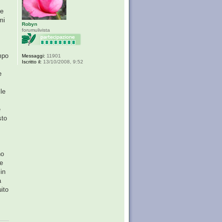
he
mi
Robyn
forumulivista
mpo
Messaggi:
11901
Iscritto il:
13/10/2008, 9:52
e
le
e
sto
no
me
in
a
ito