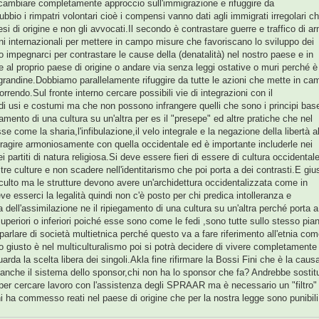
 cambiare completamente approccio sull'immigrazione e rifuggire da
bbio i rimpatri volontari cioè i compensi vanno dati agli immigrati irregolari c
i di origine e non gli avvocati.Il secondo è contrastare guerre e traffico di ar
oni internazionali per mettere in campo misure che favoriscano lo sviluppo dei
 impegnarci per contrastare le cause della (denatalità) nel nostro paese e in
e al proprio paese di origine o andare via senza leggi ostative o muri perché è
grandine.Dobbiamo parallelamente rifuggire da tutte le azioni che mette in ca
rrendo.Sul fronte interno cercare possibili vie di integrazioni con il
de di usi e costumi ma che non possono infrangere quelli che sono i principi bas
egamento di una cultura su un'altra per es il "presepe" ed altre pratiche che nel
me la sharia,l'infibulazione,il velo integrale e la negazione della libertà al
ragire armoniosamente con quella occidentale ed è importante includerle nei
 partiti di natura religiosa.Si deve essere fieri di essere di cultura occidental
tre culture e non scadere nell'identitarismo che poi porta a dei contrasti.E giu
 culto ma le strutture devono avere un'archidettura occidentalizzata come in
e esserci la legalità quindi non c'è posto per chi predica intolleranza e
 dell'assimilazione ne il ripiegamento di una cultura su un'altra perché porta a
superiori o inferiori poiché esse sono come le fedi ,sono tutte sullo stesso pia
 parlare di società multietnica perché questo va a fare riferimento all'etnia co
o giusto è nel multiculturalismo poi si potrà decidere di vivere completamente 
da la scelta libera dei singoli.Akla fine rifirmare la Bossi Fini che è la caus
a anche il sistema dello sponsor,chi non ha lo sponsor che fa? Andrebbe sostitu
i per cercare lavoro con l'assistenza degli SPRAAR ma è necessario un "filtro"
 chi ha commesso reati nel paese di origine che per la nostra legge sono punibili