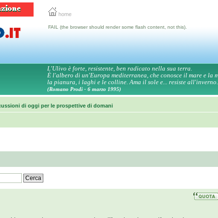
home
FAIL (the browser should render some flash content, not this).
L'Ulivo è forte, resistente, ben radicato nella sua terra.
È l'albero di un'Europa mediterranea, che conosce il mare e la
la pianura, i laghi e le colline. Ama il sole e... resiste all'inverno.
(Romano Prodi - 6 marzo 1995)
ussioni di oggi per le prospettive di domani