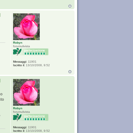
Robyn
forumulivista
Messaggi:
11901
Iscritto il:
13/10/2008, 9:52
so
sto
Robyn
forumulivista
e
Messaggi:
11901
Iscritto il:
13/10/2008, 9:52