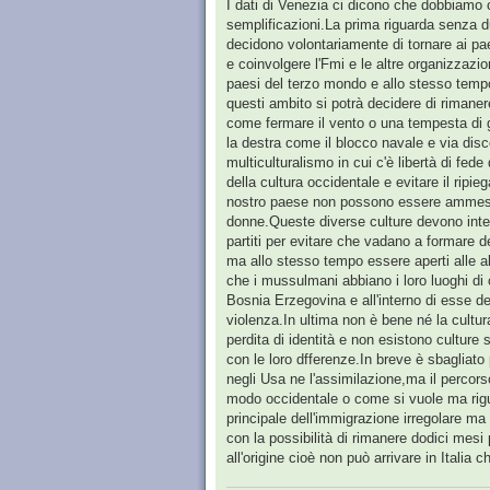
I dati di Venezia ci dicono che dobbiamo
semplificazioni.La prima riguarda senza du
decidono volontariamente di tornare ai paes
e coinvolgere l'Fmi e le altre organizzazi
paesi del terzo mondo e allo stesso tempo
questi ambito si potrà decidere di rimaner
come fermare il vento o una tempesta di 
la destra come il blocco navale e via disco
multiculturalismo in cui c'è libertà di fe
della cultura occidentale e evitare il ripi
nostro paese non possono essere ammesse co
donne.Queste diverse culture devono inte
partiti per evitare che vadano a formare dei
ma allo stesso tempo essere aperti alle al
che i mussulmani abbiano i loro luoghi di
Bosnia Erzegovina e all'interno di esse dev
violenza.In ultima non è bene né la cultura
perdita di identità e non esistono culture 
con le loro dfferenze.In breve è sbagliato
negli Usa ne l'assimilazione,ma il percors
modo occidentale o come si vuole ma riguar
principale dell'immigrazione irregolare m
con la possibilità di rimanere dodici mes
all'origine cioè non può arrivare in Italia