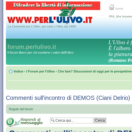
home
FAIL (the browse
La Comunità per L'Ulivo, per tutto L'Ulivo dal 1995
L'Ulivo è f
forum.perlulivo.it
È l'albero
Il forum libero per chi sostiene i valori dell'Ulivo
la pianura,
(Romano Pro
Indice
‹
I Forum per l'Ulivo
‹
Che fare? Discussioni di oggi per le prospettiv
Commenti sull'incontro di DEMOS (Ciani Delrio
Regole del forum