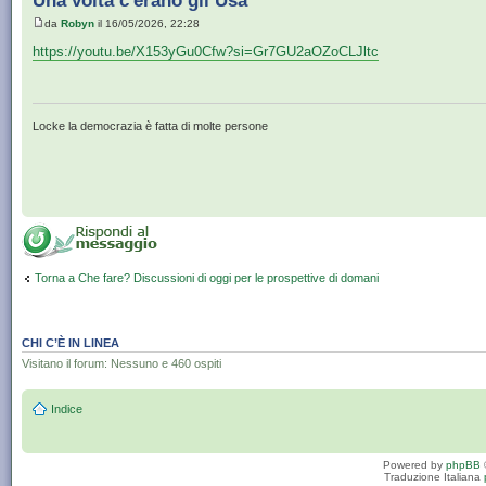
Una volta c'erano gli Usa
da
Robyn
il 16/05/2026, 22:28
https://youtu.be/X153yGu0Cfw?si=Gr7GU2aOZoCLJltc
Locke la democrazia è fatta di molte persone
Torna a Che fare? Discussioni di oggi per le prospettive di domani
CHI C’È IN LINEA
Visitano il forum: Nessuno e 460 ospiti
Indice
Powered by
phpBB
Traduzione Italiana