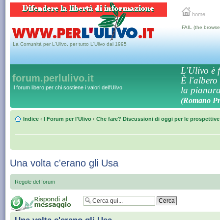
home
FAIL (the browse
La Comunità per L'Ulivo, per tutto L'Ulivo dal 1995
L'Ulivo è f
forum.perlulivo.it
È l'albero
Il forum libero per chi sostiene i valori dell'Ulivo
la pianura,
(Romano Pro
Indice
‹
I Forum per l'Ulivo
‹
Che fare? Discussioni di oggi per le prospettiv
Una volta c'erano gli Usa
Regole del forum