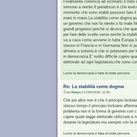
Finalmente comincia ad incrinarsi il mito 
servono a niente.Il paradosso è che esecuti
momento che sono stabili possono fare i
mani in mano.La stabilita come dogma può
un governo che non fa niente o fa male.N
grandi progressi perché si diceva che qu
per fare delle scelte serve anche la stab
va a casa come avviene in tutta Europa.In
stesso in Francia e in Germania.Non si pu
almeno a sinistra è che si potessero per l
in democrazia.E' molto difficile capire qua
elettorale ad ogni legislatura,che sono con
Locke la democrazia è fatta di molte persone
Re: La stabilità come dogma
da
Robyn
il 17/05/2026, 11:50
Che poi altro non è che il principio lockia
stesso tempo il principio lockiano affer
problema non è la forma di governo con cui
capire quale legge elettorale utilizzare 
durante la legislatura ma sempre con la 
Locke la democrazia è fatta di molte persone