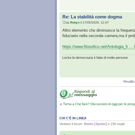
Re: La stabilità come dogma
da
Robyn
il 17/05/2026, 12:47
Altro elemento che diminuisce la frequenza
fiduciario nella seconda camera,ma il pro
https://www.filosofico.net/Antologia_fi ..
Locke la democrazia è fatta di molte persone
Visualiz
Torna a Che fare? Discussioni di oggi per le pros
CHI C’È IN LINEA
Visitano il forum:
Baidu [Spider]
e 230 ospiti