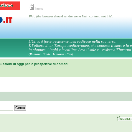
home
FAIL (the browser should render some flash content, not this).
L'Ulivo è forte, resistente, ben radicato nella sua terra.
È l'albero di un'Europa mediterranea, che conosce il mare e la
la pianura, i laghi e le colline. Ama il sole e... resiste all'inverno.
(Romano Prodi - 6 marzo 1995)
ussioni di oggi per le prospettive di domani