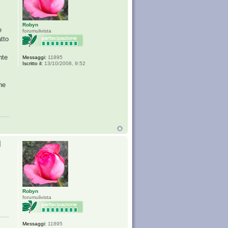
Robyn
e
forumulivista
tto
nte
Messaggi:
11895
Iscritto il:
13/10/2008, 9:52
he
Robyn
forumulivista
Messaggi:
11895