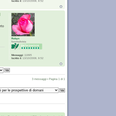
Iscritto il:
13/10/2008, 9:52
rto
Robyn
forumulivista
Messaggi:
11895
Iscritto il:
13/10/2008, 9:52
3 messaggi • Pagina
1
di
1