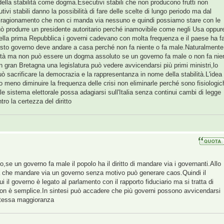
della stabilità come dogma.Esecutivi stabili che non producono frutti non
vi stabili danno la possibilità di fare delle scelte di lungo periodo ma dal
l ragionamento che non ci manda via nessuno e quindi possiamo stare con le
 produrre un presidente autoritario perché inamovibile come negli Usa oppur
ella prima Repubblica i governi cadevano con molta frequenza e il paese ha fa
esto governo deve andare a casa perché non fa niente o fa male.Naturalmente
ilità ma non può essere un dogma assoluto se un governo fa male o non fa nie
 gran Bretagna una legislatura può vedere avvicendarsi più primi ministri,lo
ò sacrificare la democrazia e la rappresentanza in nome della stabilità.L'idea
o meno diminuire la frequenza delle crisi non eliminarle perché sono fisiologic
le sistema elettorale possa adagiarsi sull'Italia senza continui cambi di legge
tro la certezza del diritto
no,se un governo fa male il popolo ha il diritto di mandare via i governanti.Allo
ma che mandare via un governo senza motivo può generare caos.Quindi il
 il governo è legato al parlamento con il rapporto fiduciario ma si tratta di
e non è semplice.In sintesi può accadere che più governi possono avvicendarsi
stessa maggioranza