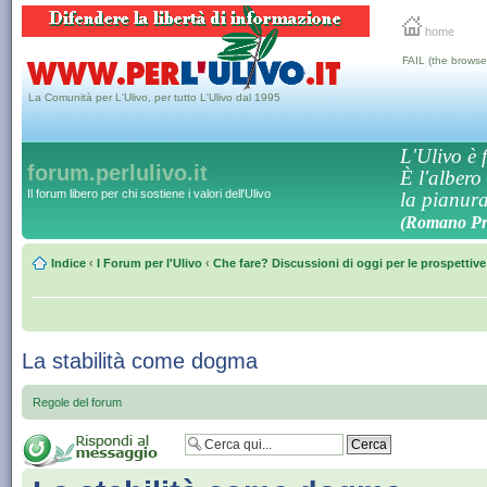
home
FAIL (the browse
La Comunità per L'Ulivo, per tutto L'Ulivo dal 1995
L'Ulivo è f
forum.perlulivo.it
È l'albero
Il forum libero per chi sostiene i valori dell'Ulivo
la pianura,
(Romano Pro
Indice
‹
I Forum per l'Ulivo
‹
Che fare? Discussioni di oggi per le prospettiv
La stabilità come dogma
Regole del forum