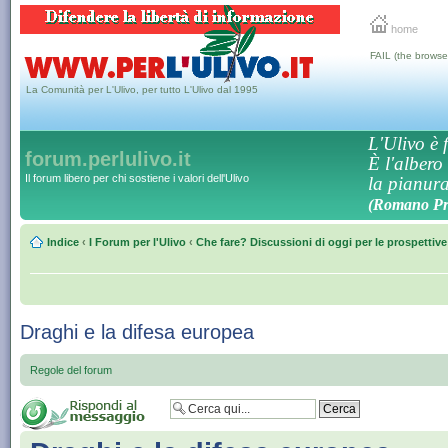
home
FAIL (the browse
La Comunità per L'Ulivo, per tutto L'Ulivo dal 1995
L'Ulivo è f
forum.perlulivo.it
È l'albero
Il forum libero per chi sostiene i valori dell'Ulivo
la pianura,
(Romano Pro
Indice
‹
I Forum per l'Ulivo
‹
Che fare? Discussioni di oggi per le prospettiv
Draghi e la difesa europea
Regole del forum