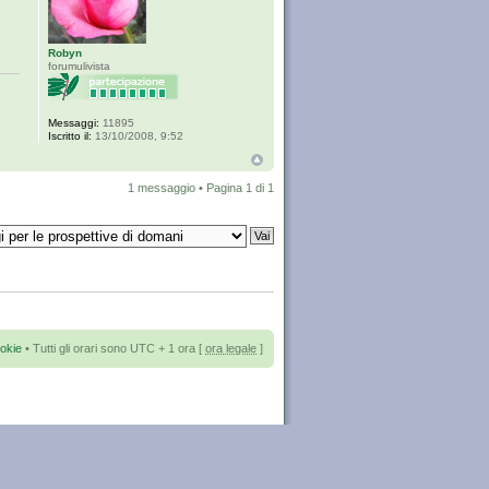
Robyn
forumulivista
Messaggi:
11895
Iscritto il:
13/10/2008, 9:52
1 messaggio • Pagina
1
di
1
okie
• Tutti gli orari sono UTC + 1 ora [
ora legale
]