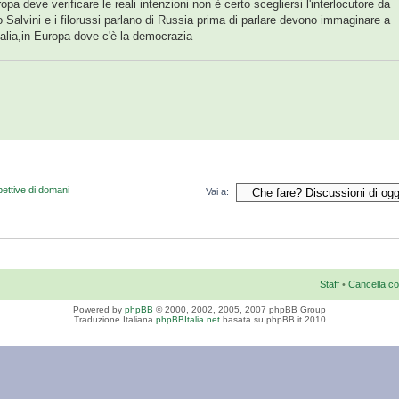
pa deve verificare le reali intenzioni non è certo scegliersi l'interlocutore da
 Salvini e i filorussi parlano di Russia prima di parlare devono immaginare a
talia,in Europa dove c'è la democrazia
pettive di domani
Vai a:
Staff
•
Cancella co
Powered by
phpBB
© 2000, 2002, 2005, 2007 phpBB Group
Traduzione Italiana
phpBBItalia.net
basata su phpBB.it 2010