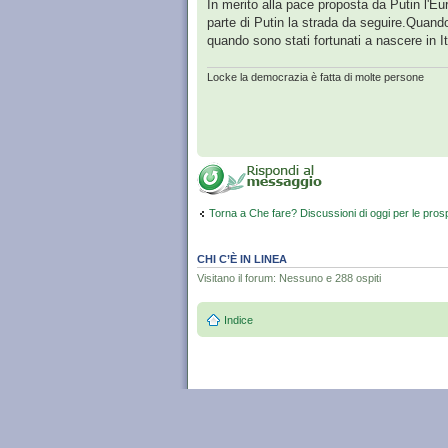
In merito alla pace proposta da Putin l'Euro
parte di Putin la strada da seguire.Quando
quando sono stati fortunati a nascere in I
Locke la democrazia è fatta di molte persone
Torna a Che fare? Discussioni di oggi per le pros
CHI C’È IN LINEA
Visitano il forum: Nessuno e 288 ospiti
Indice