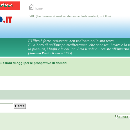
home
FAIL (the browser should render some flash content, not this).
L'Ulivo è forte, resistente, ben radicato nella sua terra.
È l'albero di un'Europa mediterranea, che conosce il mare e la
la pianura, i laghi e le colline. Ama il sole e... resiste all'inverno.
(Romano Prodi - 6 marzo 1995)
ussioni di oggi per le prospettive di domani