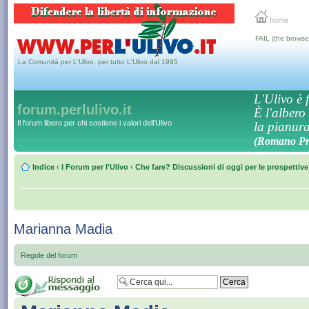
home
FAIL (the browse
La Comunità per L'Ulivo, per tutto L'Ulivo dal 1995
L'Ulivo è f
forum.perlulivo.it
È l'albero
Il forum libero per chi sostiene i valori dell'Ulivo
la pianura,
(Romano Pro
Indice
‹
I Forum per l'Ulivo
‹
Che fare? Discussioni di oggi per le prospettiv
Marianna Madia
Regole del forum