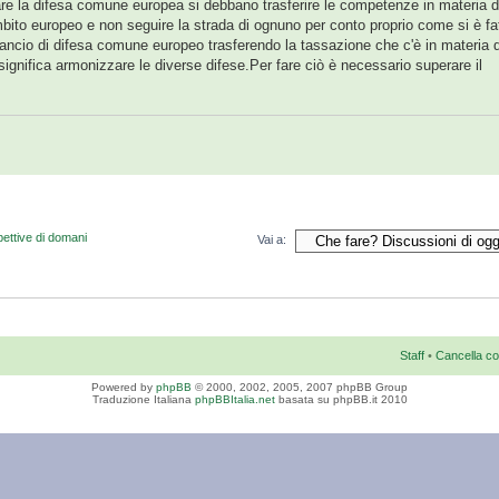
zare la difesa comune europea si debbano trasferire le competenze in materia d
bito europeo e non seguire la strada di ognuno per conto proprio come si è fa
lancio di difesa comune europeo trasferendo la tassazione che c'è in materia d
significa armonizzare le diverse difese.Per fare ciò è necessario superare il
pettive di domani
Vai a:
Staff
•
Cancella co
Powered by
phpBB
© 2000, 2002, 2005, 2007 phpBB Group
Traduzione Italiana
phpBBItalia.net
basata su phpBB.it 2010