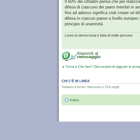
Il 60% dei cittadini pensa che per realiz
difesa di ciascuno dei paesi membri in am
fino ad adesso significa cioè creare un bi
difesa in ciascun paese a livello europeo 
principio di unanimità
Locke la democrazia è fatta di molte persone
Torna a Che fare? Discussioni di oggi per le pros
CHI C’È IN LINEA
Visitano il forum: Nessuno e 316 ospiti
Indice