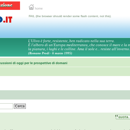
home
FAIL (the browser should render some flash content, not this).
L'Ulivo è forte, resistente, ben radicato nella sua terra.
È l'albero di un'Europa mediterranea, che conosce il mare e la
la pianura, i laghi e le colline. Ama il sole e... resiste all'inverno.
(Romano Prodi - 6 marzo 1995)
ussioni di oggi per le prospettive di domani