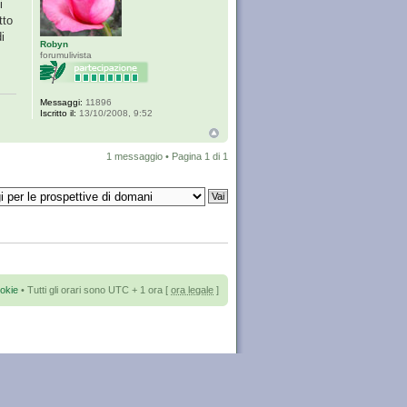
i
tto
i
Robyn
forumulivista
Messaggi:
11896
Iscritto il:
13/10/2008, 9:52
1 messaggio • Pagina
1
di
1
okie
• Tutti gli orari sono UTC + 1 ora [
ora legale
]