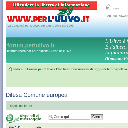
home
FAIL (the browse
La Comunità per L'Ulivo, per tutto L'Ulivo dal 1995
L'Ulivo è f
forum.perlulivo.it
È l'albero
Il forum libero per chi sostiene i valori dell'Ulivo
la pianura,
(Romano Pro
Indice
‹
I Forum per l'Ulivo
‹
Che fare? Discussioni di oggi per le prospettiv
Difesa Comune europea
Regole del forum