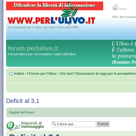
home
FAIL (the browse
La Comunità per L'Ulivo, per tutto L'Ulivo dal 1995
L'Ulivo è f
forum.perlulivo.it
È l'albero
Il forum libero per chi sostiene i valori dell'Ulivo
la pianura,
(Romano Pro
Indice
‹
I Forum per l'Ulivo
‹
Che fare? Discussioni di oggi per le prospettiv
Deficit al 3,1
Regole del forum