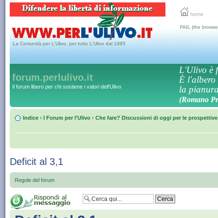
home
FAIL (the browse
La Comunità per L'Ulivo, per tutto L'Ulivo dal 1995
L'Ulivo è f
forum.perlulivo.it
È l'albero
Il forum libero per chi sostiene i valori dell'Ulivo
la pianura,
(Romano Pro
Indice
‹
I Forum per l'Ulivo
‹
Che fare? Discussioni di oggi per le prospettiv
Deficit al 3,1
Regole del forum