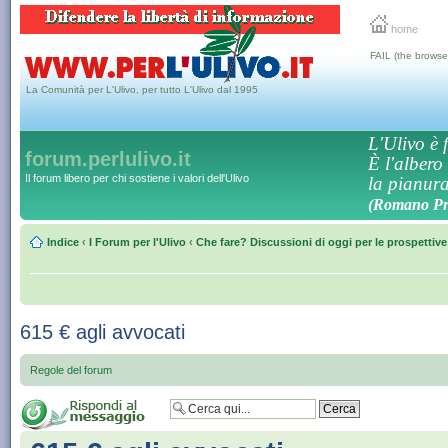
home
FAIL (the browse
La Comunità per L'Ulivo, per tutto L'Ulivo dal 1995
L'Ulivo è f
forum.perlulivo.it
È l'albero
Il forum libero per chi sostiene i valori dell'Ulivo
la pianura,
(Romano Pro
Indice
‹
I Forum per l'Ulivo
‹
Che fare? Discussioni di oggi per le prospettiv
615 € agli avvocati
Regole del forum