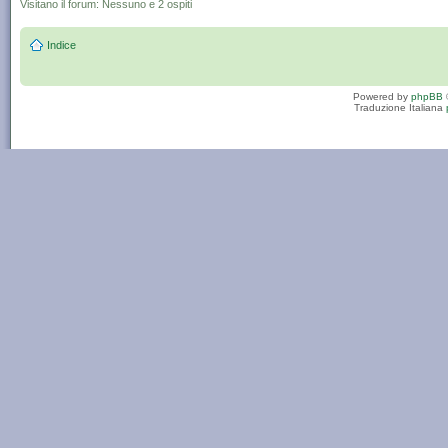
Visitano il forum: Nessuno e 2 ospiti
Indice
Powered by
phpBB
Traduzione Italiana