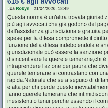
615 € agli avvocati
da
Robyn
il 21/04/2026, 18:49
Questa norma è un'altra trovata giurisd
più agli avvocati che già godono del pa
dall'assistenza giurisdizionale gratuita p
spese per la difesa compromette il diritto 
funzione della difesa indebolendola e sna
giurisdizionale può essere la sanzione p
disincentivare le querele temerarie,chi è
intraprendere l'azione per paura che div
querele temerarie si contrastano con un
rapida.Naturale che se a seguito di diff
è alta per chi perde questo inevitabilmen
fanno querele temerarie che intimidiscono
inesistenti o tenui perche essendo il co