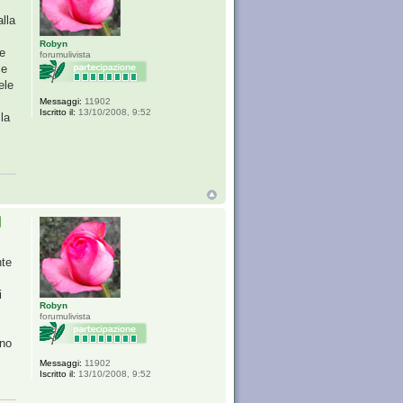
alla
Robyn
ne
forumulivista
se
ele
Messaggi:
11902
Iscritto il:
13/10/2008, 9:52
la
nte
i
Robyn
forumulivista
ono
Messaggi:
11902
Iscritto il:
13/10/2008, 9:52