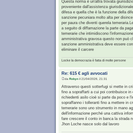
Questa norma è un'altra trovata giurisdi
proveniente dall'assistenza giurisdizionale
difesa e quella che è la funzione della di
sanzione pecuniara molto alta per disincen
per paura che diventi querela temeraria.L
a seguito di diffamazione la parte da paga
temerarie che intimidiscono l'informazione
amministrativa gravosa questo non può che
sanzione amministrativa deve essere cont
eliminare il carcere
Locke la democrazia è fatta di molte persone
Re: 615 € agli avvocati
da
Robyn
il 21/04/2026, 21:31
Attraverso questi sotterfugi si mette in c
fino a sopraffarti a cui poi contribuisce in
richiedenti asilo cioè si parte da poco e l
sopraffanno i tolleranti fino a mettere in 
temerarie sono uno strumento in mano agl
dell'informazione perché una cattiva info
fare crescere il conto in banca la strada
Jhon Loche nasce solo dal lavoro