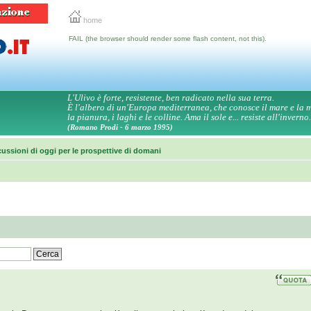
home
FAIL (the browser should render some flash content, not this).
L'Ulivo è forte, resistente, ben radicato nella sua terra.
È l'albero di un'Europa mediterranea, che conosce il mare e la
la pianura, i laghi e le colline. Ama il sole e... resiste all'inverno.
(Romano Prodi - 6 marzo 1995)
ussioni di oggi per le prospettive di domani