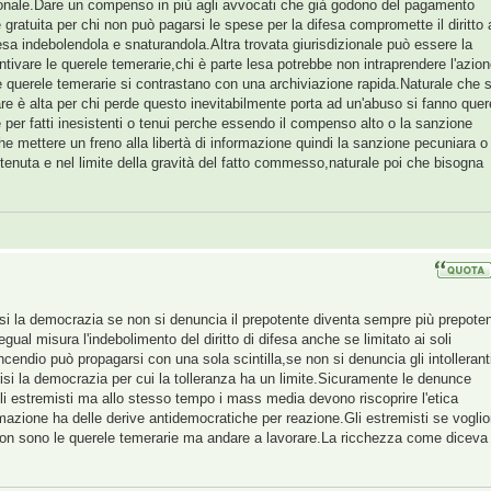
zionale.Dare un compenso in più agli avvocati che già godono del pagamento
 gratuita per chi non può pagarsi le spese per la difesa compromette il diritto 
fesa indebolendola e snaturandola.Altra trovata giurisdizionale può essere la
tivare le querele temerarie,chi è parte lesa potrebbe non intraprendere l'azio
e querele temerarie si contrastano con una archiviazione rapida.Naturale che 
re è alta per chi perde questo inevitabilmente porta ad un'abuso si fanno quer
 per fatti inesistenti o tenui perche essendo il compenso alto o la sanzione
 mettere un freno alla libertà di informazione quindi la sanzione pecuniara o 
enuta e nel limite della gravità del fatto commesso,naturale poi che bisogna
risi la democrazia se non si denuncia il prepotente diventa sempre più prepote
 egual misura l'indebolimento del diritto di difesa anche se limitato ai soli
'incendio può propagarsi con una sola scintilla,se non si denuncia gli intollerant
crisi la democrazia per cui la tolleranza ha un limite.Sicuramente le denunce
i estremisti ma allo stesso tempo i mass media devono riscoprire l'etica
rmazione ha delle derive antidemocratiche per reazione.Gli estremisti se vogli
 non sono le querele temerarie ma andare a lavorare.La ricchezza come diceva