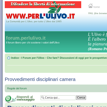
home
FAIL (the browse
La Comunità per L'Ulivo, per tutto L'Ulivo dal 1995
L'Ulivo è f
forum.perlulivo.it
È l'albero
Il forum libero per chi sostiene i valori dell'Ulivo
la pianura,
(Romano Pro
Indice
‹
I Forum per l'Ulivo
‹
Che fare? Discussioni di oggi per le prospettiv
Provvedimenti disciplinari camera
Regole del forum