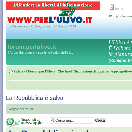
home
FAIL (the browse
La Comunità per L'Ulivo, per tutto L'Ulivo dal 1995
L'Ulivo è f
forum.perlulivo.it
È l'albero
Il forum libero per chi sostiene i valori dell'Ulivo
la pianura,
(Romano Pro
Indice
‹
I Forum per l'Ulivo
‹
Che fare? Discussioni di oggi per le prospettiv
La Repubblica è salva
Regole del forum