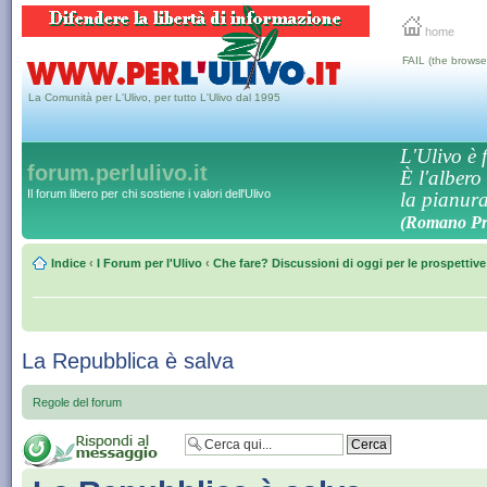
home
FAIL (the browse
La Comunità per L'Ulivo, per tutto L'Ulivo dal 1995
L'Ulivo è f
forum.perlulivo.it
È l'albero
Il forum libero per chi sostiene i valori dell'Ulivo
la pianura,
(Romano Pro
Indice
‹
I Forum per l'Ulivo
‹
Che fare? Discussioni di oggi per le prospettiv
La Repubblica è salva
Regole del forum