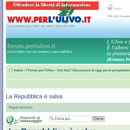
home
FAIL (the browse
La Comunità per L'Ulivo, per tutto L'Ulivo dal 1995
L'Ulivo è f
forum.perlulivo.it
È l'albero
Il forum libero per chi sostiene i valori dell'Ulivo
la pianura,
(Romano Pro
Indice
‹
I Forum per l'Ulivo
‹
Che fare? Discussioni di oggi per le prospettiv
La Repubblica è salva
Regole del forum