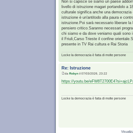
Non si capisce se siamo un paese addorm
livello di istruzione magari portandolo a 
culturale significa anche una democrazia 
istruzione è un'antitodo alla paura e contr
istruzione.Poi sarà necessario liberare la 
pensiero critico.Saranno necessari program
chi siamo e da dove veniamo quali sono i l
il Friuli,Carso Trieste il confine orienta
presente in TV Rai cultura e Rai Storia
Locke la democrazia è fatta di molte persone
Re: Istruzione
da
Robyn
il 07/03/2026, 23:22
https://youtu.be/eFW8T2700E4?si=ajc
Locke la democrazia è fatta di molte persone
Visualiz