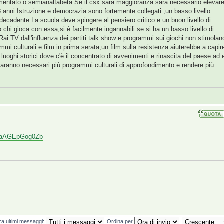
entato o semianalfabeta.Se il csx sarà maggioranza sarà necessario elevare 
18 anni.Istruzione e democrazia sono fortemente collegati ,un basso livello
decadente.La scuola deve spingere al pensiero critico e un buon livello di
o chi gioca con essa,si è facilmente ingannabili se si ha un basso livello di
Rai TV dall'influenza dei partiti talk show e programmi sui giochi non stimolano
mi culturali e film in prima serata,un film sulla resistenza aiuterebbe a capir
uoghi storici dove c'è il concentrato di avvenimenti e rinascita del paese ad 
le.Saranno necessari più programmi culturali di approfondimento e rendere più
LPaAGEpGog0Zb
za ultimi messaggi:
Ordina per