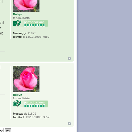
il
Robyn
forumulivista
 il
e
ex
Messaggi:
11895
Iscritto il:
13/10/2008, 9:52
Robyn
forumulivista
Messaggi:
11895
Iscritto il:
13/10/2008, 9:52