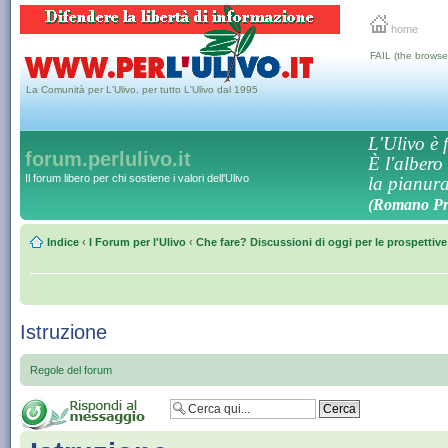
home
FAIL (the browse
La Comunità per L'Ulivo, per tutto L'Ulivo dal 1995
L'Ulivo è f
forum.perlulivo.it
È l'albero
Il forum libero per chi sostiene i valori dell'Ulivo
la pianura,
(Romano Pro
Indice
‹
I Forum per l'Ulivo
‹
Che fare? Discussioni di oggi per le prospettiv
Istruzione
Regole del forum