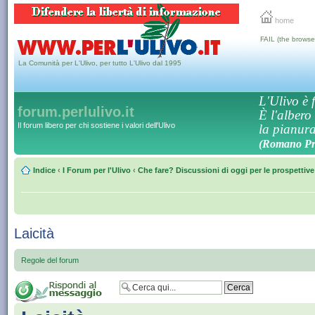
home
FAIL (the browse
La Comunità per L'Ulivo, per tutto L'Ulivo dal 1995
L'Ulivo è f
forum.perlulivo.it
È l'albero
Il forum libero per chi sostiene i valori dell'Ulivo
la pianura,
(Romano Pro
Indice
‹
I Forum per l'Ulivo
‹
Che fare? Discussioni di oggi per le prospettiv
Laicità
Regole del forum