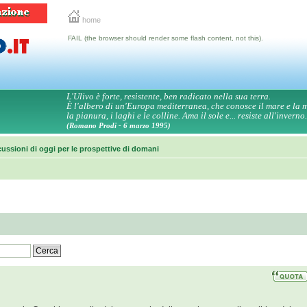
home
FAIL (the browser should render some flash content, not this).
L'Ulivo è forte, resistente, ben radicato nella sua terra.
È l'albero di un'Europa mediterranea, che conosce il mare e la
la pianura, i laghi e le colline. Ama il sole e... resiste all'inverno.
(Romano Prodi - 6 marzo 1995)
ussioni di oggi per le prospettive di domani