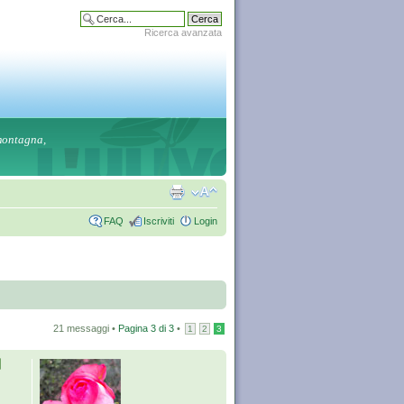
Ricerca avanzata
 montagna,
FAQ
Iscriviti
Login
21 messaggi •
Pagina
3
di
3
•
1
2
3