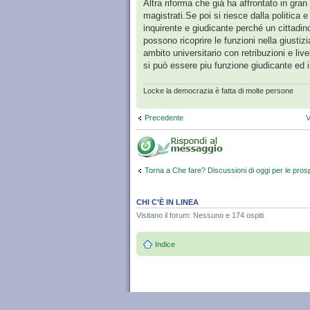
Altra riforma che già ha affrontato in gran
magistrati.Se poi si riesce dalla politica e
inquirente e giudicante perché un cittadin
possono ricoprire le funzioni nella giusti
ambito universitario con retribuzioni e liv
si può essere piu funzione giudicante ed 
Locke la democrazia è fatta di molte persone
Precedente
V
Torna a Che fare? Discussioni di oggi per le pros
CHI C’È IN LINEA
Visitano il forum: Nessuno e 174 ospiti
Indice