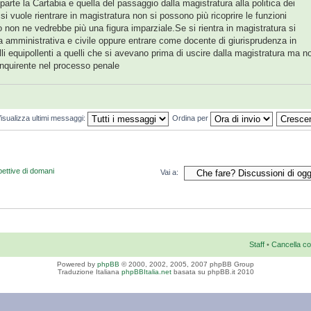
 parte la Cartabia e quella del passaggio dalla magistratura alla politica dei
 si vuole rientrare in magistratura non si possono più ricoprire le funzioni
o non ne vedrebbe più una figura imparziale.Se si rientra in magistratura si
zia amministrativa e civile oppure entrare come docente di giurisprudenza in
elli equipollenti a quelli che si avevano prima di uscire dalla magistratura ma n
inquirente nel processo penale
isualizza ultimi messaggi:
Ordina per
pettive di domani
Vai a:
Staff
•
Cancella co
Powered by
phpBB
© 2000, 2002, 2005, 2007 phpBB Group
Traduzione Italiana
phpBBItalia.net
basata su phpBB.it 2010