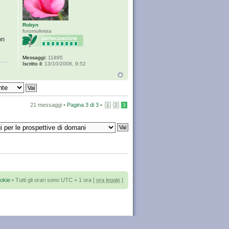
Robyn
forumulivista
on
Messaggi:
11895
Iscritto il:
13/10/2008, 9:52
21 messaggi •
Pagina
3
di
3
•
1
2
3
okie
• Tutti gli orari sono UTC + 1 ora [
ora legale
]