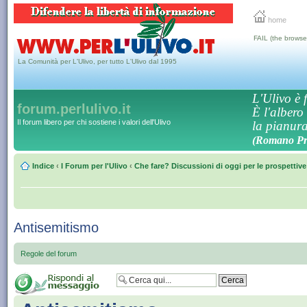
home
FAIL (the browse
La Comunità per L'Ulivo, per tutto L'Ulivo dal 1995
L'Ulivo è f
forum.perlulivo.it
È l'albero
Il forum libero per chi sostiene i valori dell'Ulivo
la pianura,
(Romano Pro
Indice
‹
I Forum per l'Ulivo
‹
Che fare? Discussioni di oggi per le prospettiv
Antisemitismo
Regole del forum