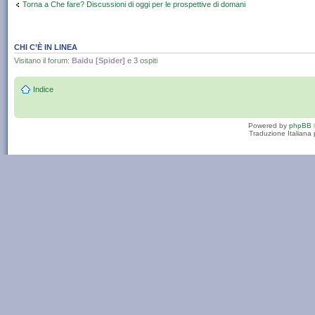
Torna a Che fare? Discussioni di oggi per le prospettive di domani
CHI C’È IN LINEA
Visitano il forum:
Baidu [Spider]
e 3 ospiti
Indice
Powered by
phpBB
Traduzione Italiana