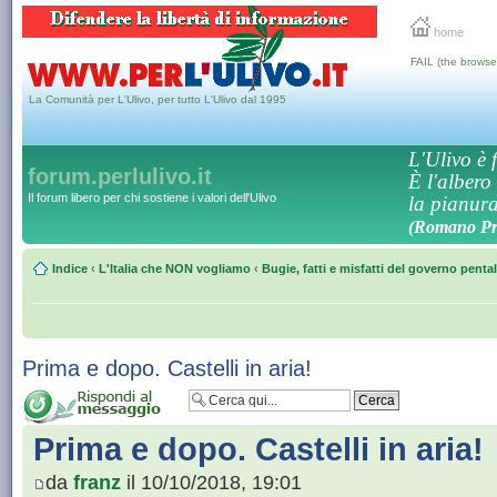
home
FAIL (the browse
La Comunità per L'Ulivo, per tutto L'Ulivo dal 1995
L'Ulivo è f
forum.perlulivo.it
È l'albero
Il forum libero per chi sostiene i valori dell'Ulivo
la pianura,
(Romano Pro
Indice
‹
L'Italia che NON vogliamo
‹
Bugie, fatti e misfatti del governo penta
Prima e dopo. Castelli in aria!
Prima e dopo. Castelli in aria!
da
franz
il 10/10/2018, 19:01