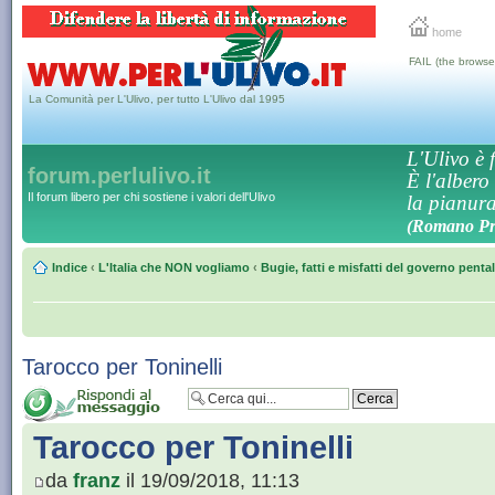
home
FAIL (the browse
La Comunità per L'Ulivo, per tutto L'Ulivo dal 1995
L'Ulivo è f
forum.perlulivo.it
È l'albero
Il forum libero per chi sostiene i valori dell'Ulivo
la pianura,
(Romano Pro
Indice
‹
L'Italia che NON vogliamo
‹
Bugie, fatti e misfatti del governo penta
Tarocco per Toninelli
Tarocco per Toninelli
da
franz
il 19/09/2018, 11:13