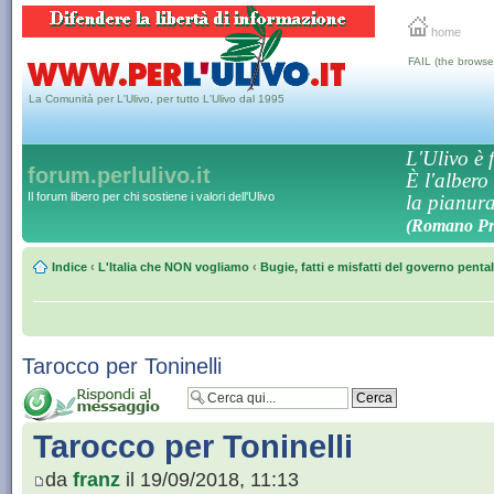
home
FAIL (the browse
La Comunità per L'Ulivo, per tutto L'Ulivo dal 1995
L'Ulivo è f
forum.perlulivo.it
È l'albero
Il forum libero per chi sostiene i valori dell'Ulivo
la pianura,
(Romano Pro
Indice
‹
L'Italia che NON vogliamo
‹
Bugie, fatti e misfatti del governo penta
Tarocco per Toninelli
Tarocco per Toninelli
da
franz
il 19/09/2018, 11:13