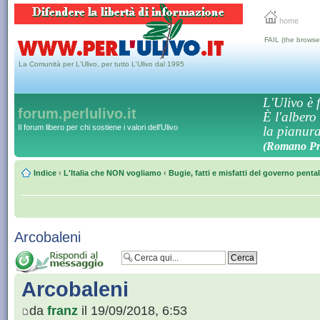
home
FAIL (the browse
La Comunità per L'Ulivo, per tutto L'Ulivo dal 1995
L'Ulivo è f
forum.perlulivo.it
È l'albero
Il forum libero per chi sostiene i valori dell'Ulivo
la pianura,
(Romano Pro
Indice
‹
L'Italia che NON vogliamo
‹
Bugie, fatti e misfatti del governo penta
Arcobaleni
Arcobaleni
da
franz
il 19/09/2018, 6:53