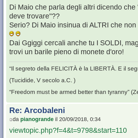
Di Maio che parla degli altri dicendo che "
deve trovare"??
Serio? Di Maio insinua di ALTRI che non
Dai Ggiggi cercali anche tu I SOLDI, mag
trovi un barile pieno di monete d'oro!
“Il segreto della FELICITÀ è la LIBERTÀ. E il se
(Tucidide, V secolo a.C. )
“Freedom must be armed better than tyranny” (Z
Re: Arcobaleni
da
pianogrande
il 20/09/2018, 0:34
viewtopic.php?f=4&t=9798&start=110