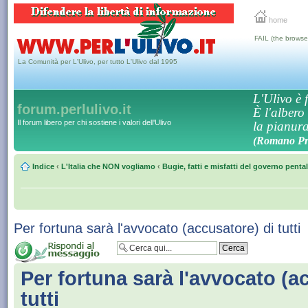
home
FAIL (the browse
La Comunità per L'Ulivo, per tutto L'Ulivo dal 1995
L'Ulivo è f
forum.perlulivo.it
È l'albero
Il forum libero per chi sostiene i valori dell'Ulivo
la pianura,
(Romano Pro
Indice
‹
L'Italia che NON vogliamo
‹
Bugie, fatti e misfatti del governo penta
Per fortuna sarà l'avvocato (accusatore) di tutti
Per fortuna sarà l'avvocato (a
tutti