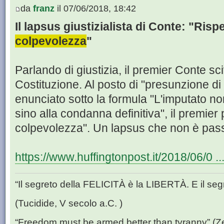
da
franz
il 07/06/2018, 18:42
Il lapsus giustizialista di Conte: "Risp
colpevolezza
"
Parlando di giustizia, il premier Conte sci
Costituzione. Al posto di "presunzione d
enunciato sotto la formula "L'imputato n
sino alla condanna definitiva", il premier
colpevolezza". Un lapsus che non è pass
https://www.huffingtonpost.it/2018/06/0 .
“Il segreto della FELICITÀ è la LIBERTÀ. E il se
(Tucidide, V secolo a.C. )
“Freedom must be armed better than tyranny” (Z